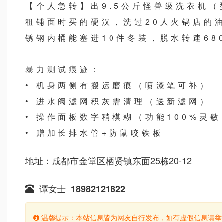
【个人急转】出9.5公斤怪兽级洗衣机（型
租铺面时买的硬汉，洗过20人火锅店的
锈钢内桶能塞进10件冬装，脱水转速68
暴力测试痕迹：
• 机身两侧有搬运磨痕（喷漆笔可补）
• 进水阀滤网积灰需清理（送新滤网）
• 操作面板数字稍模糊（功能100%灵
• 赠加长排水管+防鼠咬铁板
地址：成都市金堂区栖贤镇东面25栋20-12
谭女士
18982121822
温馨提示：本站信息皆为网友自行发布，如有虚假信息请举